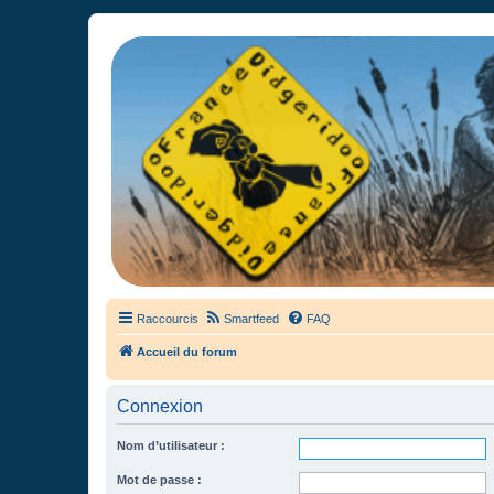
France Didgeridoo
Didgeridoo et Guimbarde sur France Didgeridoo - retrouvez la commun
Raccourcis
Smartfeed
FAQ
Accueil du forum
Connexion
Nom d’utilisateur :
Mot de passe :