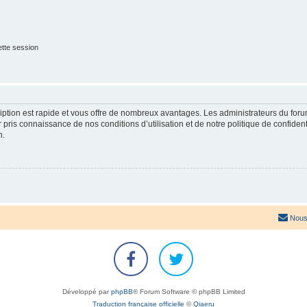
tte session
cription est rapide et vous offre de nombreux avantages. Les administrateurs du fo
ir pris connaissance de nos conditions d’utilisation et de notre politique de confide
n.
Nous
Développé par
phpBB
® Forum Software © phpBB Limited
Traduction française officielle
©
Qiaeru