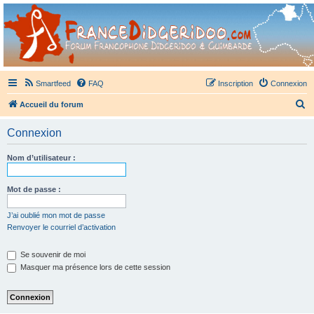
France Didgeridoo
Didgeridoo et Guimbarde sur France Didgeridoo - retrouvez la communauté.
Smartfeed
FAQ
Inscription
Connexion
R
Accueil du forum
e
Connexion
c
h
Nom d’utilisateur :
e
r
Mot de passe :
c
J’ai oublié mon mot de passe
h
Renvoyer le courriel d’activation
e
Se souvenir de moi
r
Masquer ma présence lors de cette session