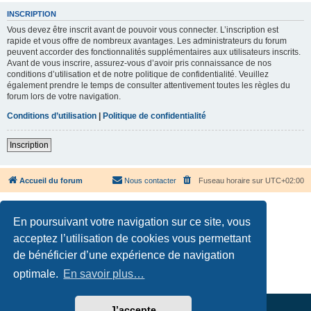
INSCRIPTION
Vous devez être inscrit avant de pouvoir vous connecter. L’inscription est
rapide et vous offre de nombreux avantages. Les administrateurs du forum
peuvent accorder des fonctionnalités supplémentaires aux utilisateurs inscrits.
Avant de vous inscrire, assurez-vous d’avoir pris connaissance de nos
conditions d’utilisation et de notre politique de confidentialité. Veuillez
également prendre le temps de consulter attentivement toutes les règles du
forum lors de votre navigation.
Conditions d’utilisation
|
Politique de confidentialité
Inscription
Accueil du forum
Nous contacter
Fuseau horaire sur
UTC+02:00
En poursuivant votre navigation sur ce site, vous
acceptez l’utilisation de cookies vous permettant
de bénéficier d’une expérience de navigation
Développé par
phpBB
® Forum Software © phpBB Limited
Traduction française officielle
©
Qiaeru
optimale.
En savoir plus…
Confidentialité
|
Conditions
J’accepte