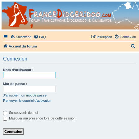
France Didgeridoo
Didgeridoo et Guimbarde sur France Didgeridoo - retrouvez la communauté.
Smartfeed
FAQ
Inscription
Connexion
R
Accueil du forum
e
Connexion
c
h
Nom d’utilisateur :
e
r
Mot de passe :
c
J’ai oublié mon mot de passe
h
Renvoyer le courriel d’activation
e
Se souvenir de moi
r
Masquer ma présence lors de cette session