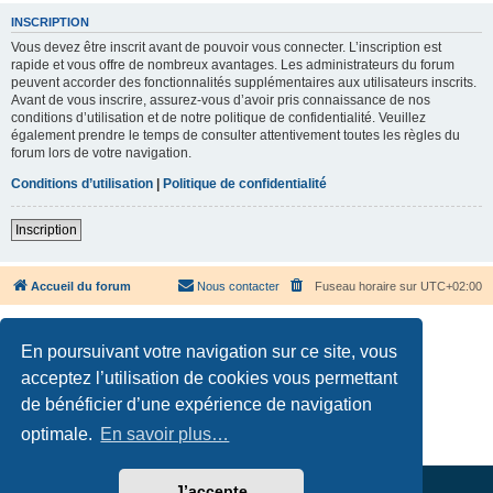
INSCRIPTION
Vous devez être inscrit avant de pouvoir vous connecter. L’inscription est
rapide et vous offre de nombreux avantages. Les administrateurs du forum
peuvent accorder des fonctionnalités supplémentaires aux utilisateurs inscrits.
Avant de vous inscrire, assurez-vous d’avoir pris connaissance de nos
conditions d’utilisation et de notre politique de confidentialité. Veuillez
également prendre le temps de consulter attentivement toutes les règles du
forum lors de votre navigation.
Conditions d’utilisation
|
Politique de confidentialité
Inscription
Accueil du forum
Nous contacter
Fuseau horaire sur
UTC+02:00
En poursuivant votre navigation sur ce site, vous
acceptez l’utilisation de cookies vous permettant
de bénéficier d’une expérience de navigation
Développé par
phpBB
® Forum Software © phpBB Limited
Traduction française officielle
©
Qiaeru
optimale.
En savoir plus…
Confidentialité
|
Conditions
J’accepte