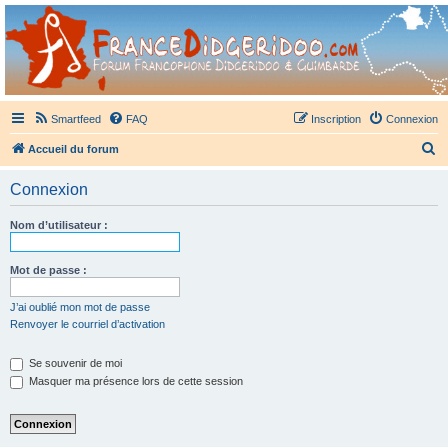
France Didgeridoo
Didgeridoo et Guimbarde sur France Didgeridoo - retrouvez la communauté.
Smartfeed
FAQ
Inscription
Connexion
R
Accueil du forum
e
Connexion
c
h
Nom d’utilisateur :
e
r
Mot de passe :
c
J’ai oublié mon mot de passe
h
Renvoyer le courriel d’activation
e
Se souvenir de moi
r
Masquer ma présence lors de cette session