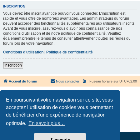
INSCRIPTION
Vous devez être inscrit avant de pouvoir vous connecter. L’inscription est
rapide et vous offre de nombreux avantages. Les administrateurs du forum
peuvent accorder des fonctionnalités supplémentaires aux utilisateurs inscrits.
Avant de vous inscrire, assurez-vous d’avoir pris connaissance de nos
conditions d’utilisation et de notre politique de confidentialité. Veuillez
également prendre le temps de consulter attentivement toutes les règles du
forum lors de votre navigation.
Conditions d’utilisation
|
Politique de confidentialité
Inscription
Accueil du forum
Nous contacter
Fuseau horaire sur
UTC+02:00
En poursuivant votre navigation sur ce site, vous
acceptez l’utilisation de cookies vous permettant
de bénéficier d’une expérience de navigation
Développé par
phpBB
® Forum Software © phpBB Limited
Traduction française officielle
©
Qiaeru
optimale.
En savoir plus…
Confidentialité
|
Conditions
J’accepte