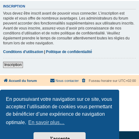
INSCRIPTION
Vous devez être inscrit avant de pouvoir vous connecter. L’inscription est
rapide et vous offre de nombreux avantages. Les administrateurs du forum
peuvent accorder des fonctionnalités supplémentaires aux utilisateurs inscrits.
Avant de vous inscrire, assurez-vous d’avoir pris connaissance de nos
conditions d’utilisation et de notre politique de confidentialité. Veuillez
également prendre le temps de consulter attentivement toutes les règles du
forum lors de votre navigation.
Conditions d’utilisation
|
Politique de confidentialité
Inscription
Accueil du forum
Nous contacter
Fuseau horaire sur
UTC+02:00
En poursuivant votre navigation sur ce site, vous
acceptez l’utilisation de cookies vous permettant
de bénéficier d’une expérience de navigation
Développé par
phpBB
® Forum Software © phpBB Limited
Traduction française officielle
©
Qiaeru
optimale.
En savoir plus…
Confidentialité
|
Conditions
J’accepte