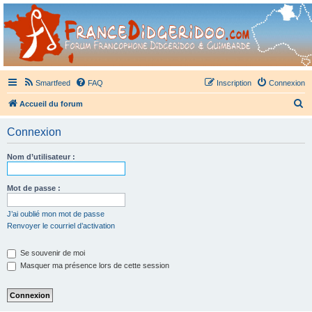
France Didgeridoo
Didgeridoo et Guimbarde sur France Didgeridoo - retrouvez la communauté.
Smartfeed
FAQ
Inscription
Connexion
R
Accueil du forum
e
Connexion
c
h
Nom d’utilisateur :
e
r
Mot de passe :
c
J’ai oublié mon mot de passe
h
Renvoyer le courriel d’activation
e
Se souvenir de moi
r
Masquer ma présence lors de cette session