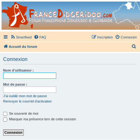
France Didgeridoo
Didgeridoo et Guimbarde sur France Didgeridoo - retrouvez la communauté.
Smartfeed
FAQ
Inscription
Connexion
R
Accueil du forum
e
Connexion
c
h
Nom d’utilisateur :
e
r
Mot de passe :
c
J’ai oublié mon mot de passe
h
Renvoyer le courriel d’activation
e
Se souvenir de moi
r
Masquer ma présence lors de cette session