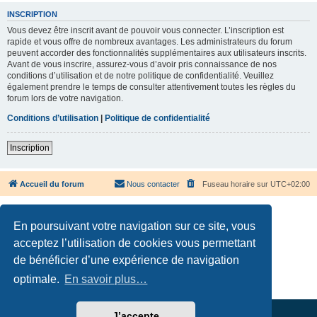
INSCRIPTION
Vous devez être inscrit avant de pouvoir vous connecter. L’inscription est
rapide et vous offre de nombreux avantages. Les administrateurs du forum
peuvent accorder des fonctionnalités supplémentaires aux utilisateurs inscrits.
Avant de vous inscrire, assurez-vous d’avoir pris connaissance de nos
conditions d’utilisation et de notre politique de confidentialité. Veuillez
également prendre le temps de consulter attentivement toutes les règles du
forum lors de votre navigation.
Conditions d’utilisation
|
Politique de confidentialité
Inscription
Accueil du forum
Nous contacter
Fuseau horaire sur
UTC+02:00
En poursuivant votre navigation sur ce site, vous
acceptez l’utilisation de cookies vous permettant
de bénéficier d’une expérience de navigation
Développé par
phpBB
® Forum Software © phpBB Limited
Traduction française officielle
©
Qiaeru
optimale.
En savoir plus…
Confidentialité
|
Conditions
J’accepte