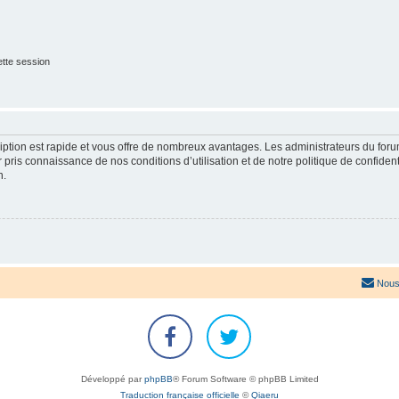
tte session
cription est rapide et vous offre de nombreux avantages. Les administrateurs du fo
ir pris connaissance de nos conditions d’utilisation et de notre politique de confide
n.
Nous
Développé par
phpBB
® Forum Software © phpBB Limited
Traduction française officielle
©
Qiaeru