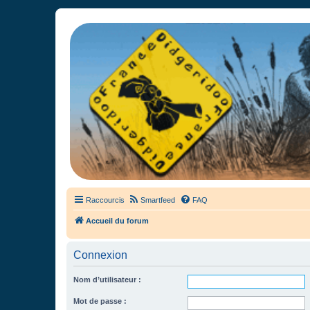
France Didgeridoo
Didgeridoo et Guimbarde sur France Didgeridoo - retrouvez la commun
Raccourcis
Smartfeed
FAQ
Accueil du forum
Connexion
Nom d’utilisateur :
Mot de passe :