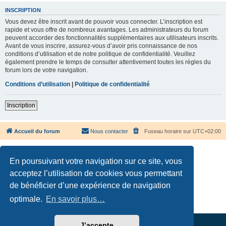
INSCRIPTION
Vous devez être inscrit avant de pouvoir vous connecter. L’inscription est
rapide et vous offre de nombreux avantages. Les administrateurs du forum
peuvent accorder des fonctionnalités supplémentaires aux utilisateurs inscrits.
Avant de vous inscrire, assurez-vous d’avoir pris connaissance de nos
conditions d’utilisation et de notre politique de confidentialité. Veuillez
également prendre le temps de consulter attentivement toutes les règles du
forum lors de votre navigation.
Conditions d’utilisation
|
Politique de confidentialité
Inscription
Accueil du forum
Nous contacter
Fuseau horaire sur
UTC+02:00
En poursuivant votre navigation sur ce site, vous
acceptez l’utilisation de cookies vous permettant
de bénéficier d’une expérience de navigation
Développé par
phpBB
® Forum Software © phpBB Limited
Traduction française officielle
©
Qiaeru
optimale.
En savoir plus…
Confidentialité
|
Conditions
J’accepte