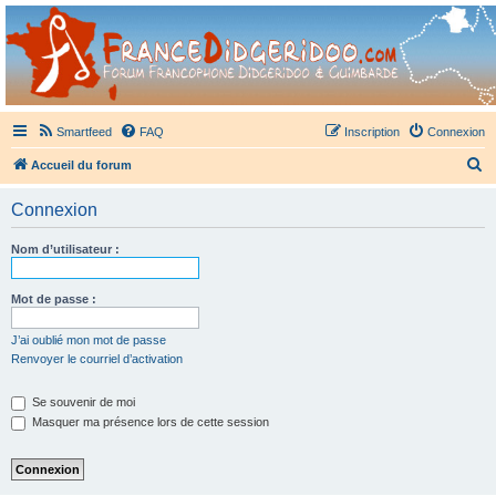
France Didgeridoo
Didgeridoo et Guimbarde sur France Didgeridoo - retrouvez la communauté.
Smartfeed
FAQ
Inscription
Connexion
R
Accueil du forum
e
Connexion
c
h
Nom d’utilisateur :
e
r
Mot de passe :
c
J’ai oublié mon mot de passe
h
Renvoyer le courriel d’activation
e
Se souvenir de moi
r
Masquer ma présence lors de cette session