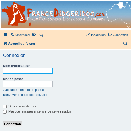
France Didgeridoo
Didgeridoo et Guimbarde sur France Didgeridoo - retrouvez la communauté.
Smartfeed
FAQ
Inscription
Connexion
R
Accueil du forum
e
Connexion
c
h
Nom d’utilisateur :
e
r
Mot de passe :
c
J’ai oublié mon mot de passe
h
Renvoyer le courriel d’activation
e
Se souvenir de moi
r
Masquer ma présence lors de cette session