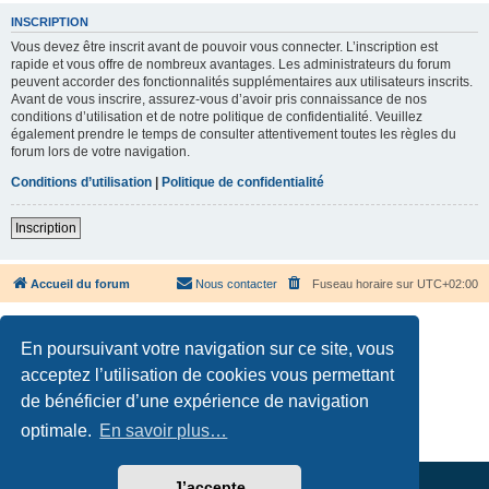
INSCRIPTION
Vous devez être inscrit avant de pouvoir vous connecter. L’inscription est
rapide et vous offre de nombreux avantages. Les administrateurs du forum
peuvent accorder des fonctionnalités supplémentaires aux utilisateurs inscrits.
Avant de vous inscrire, assurez-vous d’avoir pris connaissance de nos
conditions d’utilisation et de notre politique de confidentialité. Veuillez
également prendre le temps de consulter attentivement toutes les règles du
forum lors de votre navigation.
Conditions d’utilisation
|
Politique de confidentialité
Inscription
Accueil du forum
Nous contacter
Fuseau horaire sur
UTC+02:00
En poursuivant votre navigation sur ce site, vous
acceptez l’utilisation de cookies vous permettant
de bénéficier d’une expérience de navigation
Développé par
phpBB
® Forum Software © phpBB Limited
Traduction française officielle
©
Qiaeru
optimale.
En savoir plus…
Confidentialité
|
Conditions
J’accepte