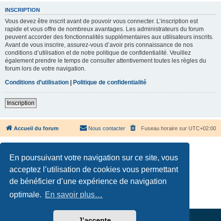
INSCRIPTION
Vous devez être inscrit avant de pouvoir vous connecter. L’inscription est
rapide et vous offre de nombreux avantages. Les administrateurs du forum
peuvent accorder des fonctionnalités supplémentaires aux utilisateurs inscrits.
Avant de vous inscrire, assurez-vous d’avoir pris connaissance de nos
conditions d’utilisation et de notre politique de confidentialité. Veuillez
également prendre le temps de consulter attentivement toutes les règles du
forum lors de votre navigation.
Conditions d’utilisation
|
Politique de confidentialité
Inscription
Accueil du forum
Nous contacter
Fuseau horaire sur
UTC+02:00
En poursuivant votre navigation sur ce site, vous
acceptez l’utilisation de cookies vous permettant
de bénéficier d’une expérience de navigation
Développé par
phpBB
® Forum Software © phpBB Limited
Traduction française officielle
©
Qiaeru
optimale.
En savoir plus…
Confidentialité
|
Conditions
J’accepte