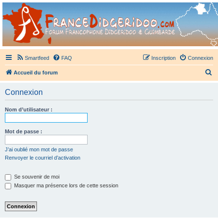
France Didgeridoo
Didgeridoo et Guimbarde sur France Didgeridoo - retrouvez la communauté.
Smartfeed
FAQ
Inscription
Connexion
R
Accueil du forum
e
Connexion
c
h
Nom d’utilisateur :
e
r
Mot de passe :
c
J’ai oublié mon mot de passe
h
Renvoyer le courriel d’activation
e
Se souvenir de moi
r
Masquer ma présence lors de cette session