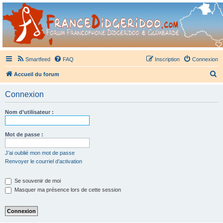
France Didgeridoo
Didgeridoo et Guimbarde sur France Didgeridoo - retrouvez la communauté.
Smartfeed
FAQ
Inscription
Connexion
R
Accueil du forum
e
Connexion
c
h
Nom d’utilisateur :
e
r
Mot de passe :
c
J’ai oublié mon mot de passe
h
Renvoyer le courriel d’activation
e
Se souvenir de moi
r
Masquer ma présence lors de cette session