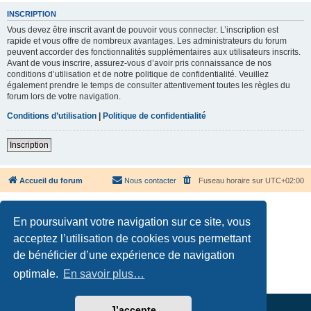
INSCRIPTION
Vous devez être inscrit avant de pouvoir vous connecter. L’inscription est
rapide et vous offre de nombreux avantages. Les administrateurs du forum
peuvent accorder des fonctionnalités supplémentaires aux utilisateurs inscrits.
Avant de vous inscrire, assurez-vous d’avoir pris connaissance de nos
conditions d’utilisation et de notre politique de confidentialité. Veuillez
également prendre le temps de consulter attentivement toutes les règles du
forum lors de votre navigation.
Conditions d’utilisation
|
Politique de confidentialité
Inscription
Accueil du forum
Nous contacter
Fuseau horaire sur
UTC+02:00
En poursuivant votre navigation sur ce site, vous
acceptez l’utilisation de cookies vous permettant
de bénéficier d’une expérience de navigation
Développé par
phpBB
® Forum Software © phpBB Limited
Traduction française officielle
©
Qiaeru
optimale.
En savoir plus…
Confidentialité
|
Conditions
J’accepte