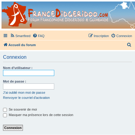
France Didgeridoo
Didgeridoo et Guimbarde sur France Didgeridoo - retrouvez la communauté.
Smartfeed
FAQ
Inscription
Connexion
R
Accueil du forum
e
Connexion
c
h
Nom d’utilisateur :
e
r
Mot de passe :
c
J’ai oublié mon mot de passe
h
Renvoyer le courriel d’activation
e
Se souvenir de moi
r
Masquer ma présence lors de cette session