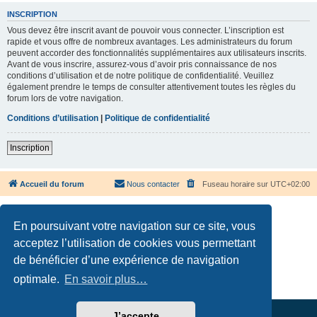
INSCRIPTION
Vous devez être inscrit avant de pouvoir vous connecter. L’inscription est
rapide et vous offre de nombreux avantages. Les administrateurs du forum
peuvent accorder des fonctionnalités supplémentaires aux utilisateurs inscrits.
Avant de vous inscrire, assurez-vous d’avoir pris connaissance de nos
conditions d’utilisation et de notre politique de confidentialité. Veuillez
également prendre le temps de consulter attentivement toutes les règles du
forum lors de votre navigation.
Conditions d’utilisation
|
Politique de confidentialité
Inscription
Accueil du forum
Nous contacter
Fuseau horaire sur
UTC+02:00
En poursuivant votre navigation sur ce site, vous
acceptez l’utilisation de cookies vous permettant
de bénéficier d’une expérience de navigation
Développé par
phpBB
® Forum Software © phpBB Limited
Traduction française officielle
©
Qiaeru
optimale.
En savoir plus…
Confidentialité
|
Conditions
J’accepte