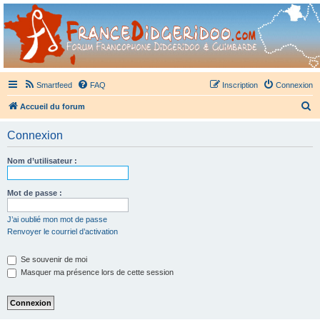
France Didgeridoo
Didgeridoo et Guimbarde sur France Didgeridoo - retrouvez la communauté.
Smartfeed
FAQ
Inscription
Connexion
R
Accueil du forum
e
Connexion
c
h
Nom d’utilisateur :
e
r
Mot de passe :
c
J’ai oublié mon mot de passe
h
Renvoyer le courriel d’activation
e
Se souvenir de moi
r
Masquer ma présence lors de cette session