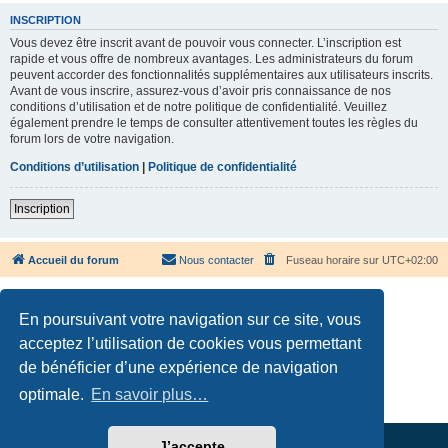
INSCRIPTION
Vous devez être inscrit avant de pouvoir vous connecter. L’inscription est
rapide et vous offre de nombreux avantages. Les administrateurs du forum
peuvent accorder des fonctionnalités supplémentaires aux utilisateurs inscrits.
Avant de vous inscrire, assurez-vous d’avoir pris connaissance de nos
conditions d’utilisation et de notre politique de confidentialité. Veuillez
également prendre le temps de consulter attentivement toutes les règles du
forum lors de votre navigation.
Conditions d’utilisation
|
Politique de confidentialité
Inscription
Accueil du forum
Nous contacter
Fuseau horaire sur
UTC+02:00
En poursuivant votre navigation sur ce site, vous
acceptez l’utilisation de cookies vous permettant
de bénéficier d’une expérience de navigation
Développé par
phpBB
® Forum Software © phpBB Limited
Traduction française officielle
©
Qiaeru
optimale.
En savoir plus…
Confidentialité
|
Conditions
J’accepte