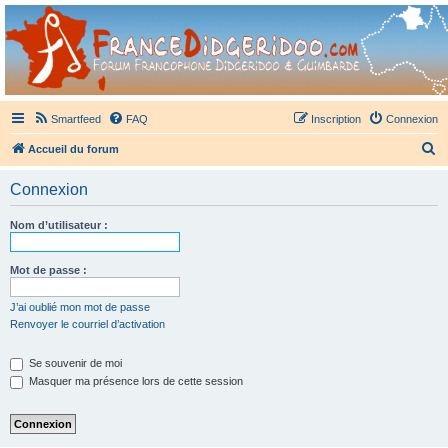
France Didgeridoo
Didgeridoo et Guimbarde sur France Didgeridoo - retrouvez la communauté.
Smartfeed
FAQ
Inscription
Connexion
R
Accueil du forum
e
Connexion
c
h
Nom d’utilisateur :
e
r
Mot de passe :
c
J’ai oublié mon mot de passe
h
Renvoyer le courriel d’activation
e
Se souvenir de moi
r
Masquer ma présence lors de cette session