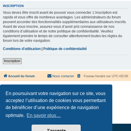
INSCRIPTION
Vous devez être inscrit avant de pouvoir vous connecter. L’inscription est
rapide et vous offre de nombreux avantages. Les administrateurs du forum
peuvent accorder des fonctionnalités supplémentaires aux utilisateurs inscrits.
Avant de vous inscrire, assurez-vous d’avoir pris connaissance de nos
conditions d’utilisation et de notre politique de confidentialité. Veuillez
également prendre le temps de consulter attentivement toutes les règles du
forum lors de votre navigation.
Conditions d’utilisation
|
Politique de confidentialité
Inscription
Accueil du forum
Nous contacter
Fuseau horaire sur
UTC+02:00
En poursuivant votre navigation sur ce site, vous
acceptez l’utilisation de cookies vous permettant
de bénéficier d’une expérience de navigation
Développé par
phpBB
® Forum Software © phpBB Limited
Traduction française officielle
©
Qiaeru
optimale.
En savoir plus…
Confidentialité
|
Conditions
J’accepte