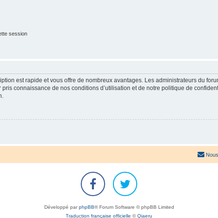
tte session
cription est rapide et vous offre de nombreux avantages. Les administrateurs du fo
ir pris connaissance de nos conditions d’utilisation et de notre politique de confide
n.
Nous
Développé par
phpBB
® Forum Software © phpBB Limited
Traduction française officielle
©
Qiaeru