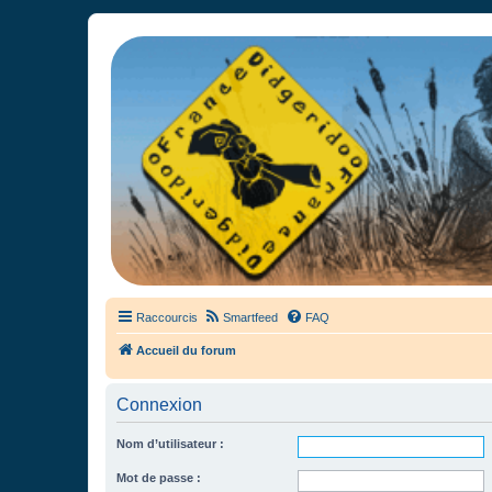
France Didgeridoo
Didgeridoo et Guimbarde sur France Didgeridoo - retrouvez la commun
Raccourcis
Smartfeed
FAQ
Accueil du forum
Connexion
Nom d’utilisateur :
Mot de passe :