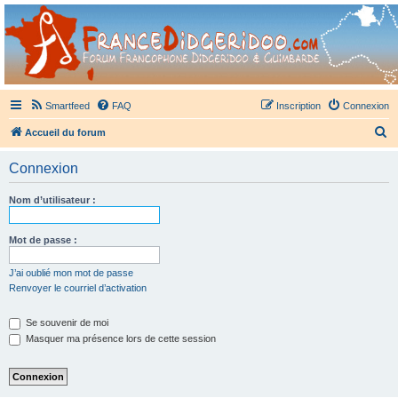
France Didgeridoo
Didgeridoo et Guimbarde sur France Didgeridoo - retrouvez la communauté.
Smartfeed
FAQ
Inscription
Connexion
R
Accueil du forum
e
Connexion
c
h
Nom d’utilisateur :
e
r
Mot de passe :
c
J’ai oublié mon mot de passe
h
Renvoyer le courriel d’activation
e
Se souvenir de moi
r
Masquer ma présence lors de cette session