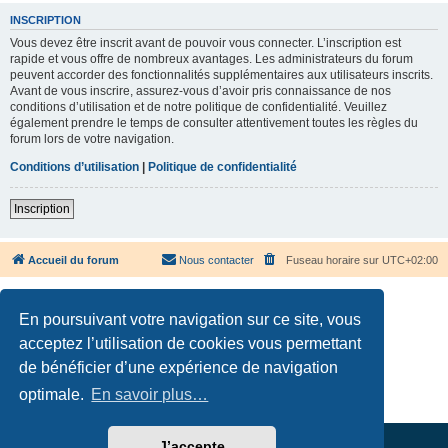
INSCRIPTION
Vous devez être inscrit avant de pouvoir vous connecter. L’inscription est
rapide et vous offre de nombreux avantages. Les administrateurs du forum
peuvent accorder des fonctionnalités supplémentaires aux utilisateurs inscrits.
Avant de vous inscrire, assurez-vous d’avoir pris connaissance de nos
conditions d’utilisation et de notre politique de confidentialité. Veuillez
également prendre le temps de consulter attentivement toutes les règles du
forum lors de votre navigation.
Conditions d’utilisation
|
Politique de confidentialité
Inscription
Accueil du forum
Nous contacter
Fuseau horaire sur
UTC+02:00
En poursuivant votre navigation sur ce site, vous
acceptez l’utilisation de cookies vous permettant
de bénéficier d’une expérience de navigation
Développé par
phpBB
® Forum Software © phpBB Limited
Traduction française officielle
©
Qiaeru
optimale.
En savoir plus…
Confidentialité
|
Conditions
J’accepte