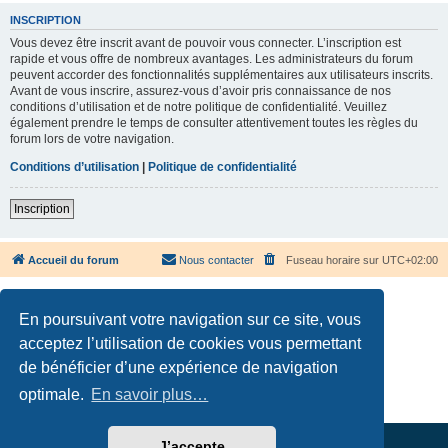
INSCRIPTION
Vous devez être inscrit avant de pouvoir vous connecter. L’inscription est
rapide et vous offre de nombreux avantages. Les administrateurs du forum
peuvent accorder des fonctionnalités supplémentaires aux utilisateurs inscrits.
Avant de vous inscrire, assurez-vous d’avoir pris connaissance de nos
conditions d’utilisation et de notre politique de confidentialité. Veuillez
également prendre le temps de consulter attentivement toutes les règles du
forum lors de votre navigation.
Conditions d’utilisation
|
Politique de confidentialité
Inscription
Accueil du forum
Nous contacter
Fuseau horaire sur
UTC+02:00
En poursuivant votre navigation sur ce site, vous
acceptez l’utilisation de cookies vous permettant
de bénéficier d’une expérience de navigation
Développé par
phpBB
® Forum Software © phpBB Limited
Traduction française officielle
©
Qiaeru
optimale.
En savoir plus…
Confidentialité
|
Conditions
J’accepte