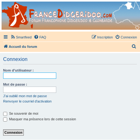
France Didgeridoo
Didgeridoo et Guimbarde sur France Didgeridoo - retrouvez la communauté.
Smartfeed
FAQ
Inscription
Connexion
R
Accueil du forum
e
Connexion
c
h
Nom d’utilisateur :
e
r
Mot de passe :
c
J’ai oublié mon mot de passe
h
Renvoyer le courriel d’activation
e
Se souvenir de moi
r
Masquer ma présence lors de cette session