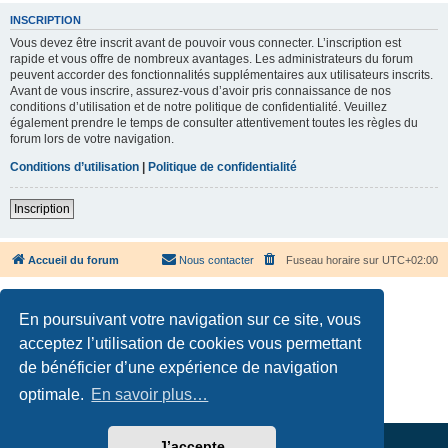
INSCRIPTION
Vous devez être inscrit avant de pouvoir vous connecter. L’inscription est
rapide et vous offre de nombreux avantages. Les administrateurs du forum
peuvent accorder des fonctionnalités supplémentaires aux utilisateurs inscrits.
Avant de vous inscrire, assurez-vous d’avoir pris connaissance de nos
conditions d’utilisation et de notre politique de confidentialité. Veuillez
également prendre le temps de consulter attentivement toutes les règles du
forum lors de votre navigation.
Conditions d’utilisation
|
Politique de confidentialité
Inscription
Accueil du forum
Nous contacter
Fuseau horaire sur
UTC+02:00
En poursuivant votre navigation sur ce site, vous
acceptez l’utilisation de cookies vous permettant
de bénéficier d’une expérience de navigation
Développé par
phpBB
® Forum Software © phpBB Limited
Traduction française officielle
©
Qiaeru
optimale.
En savoir plus…
Confidentialité
|
Conditions
J’accepte