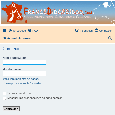
France Didgeridoo
Didgeridoo et Guimbarde sur France Didgeridoo - retrouvez la communauté.
Smartfeed
FAQ
Inscription
Connexion
R
Accueil du forum
e
Connexion
c
h
Nom d’utilisateur :
e
r
Mot de passe :
c
J’ai oublié mon mot de passe
h
Renvoyer le courriel d’activation
e
Se souvenir de moi
r
Masquer ma présence lors de cette session