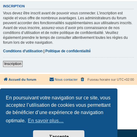
INSCRIPTION
Vous devez être inscrit avant de pouvoir vous connecter. L’inscription est
rapide et vous offre de nombreux avantages. Les administrateurs du forum
peuvent accorder des fonctionnalités supplémentaires aux utilisateurs inscrits.
Avant de vous inscrire, assurez-vous d’avoir pris connaissance de nos
conditions d’utilisation et de notre politique de confidentialité. Veuillez
également prendre le temps de consulter attentivement toutes les règles du
forum lors de votre navigation.
Conditions d’utilisation
|
Politique de confidentialité
Inscription
Accueil du forum
Nous contacter
Fuseau horaire sur
UTC+02:00
En poursuivant votre navigation sur ce site, vous
acceptez l’utilisation de cookies vous permettant
de bénéficier d’une expérience de navigation
Développé par
phpBB
® Forum Software © phpBB Limited
Traduction française officielle
©
Qiaeru
optimale.
En savoir plus…
Confidentialité
|
Conditions
J’accepte