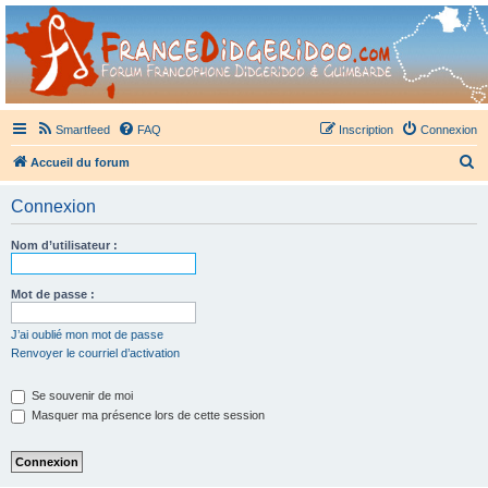
France Didgeridoo
Didgeridoo et Guimbarde sur France Didgeridoo - retrouvez la communauté.
Smartfeed
FAQ
Inscription
Connexion
R
Accueil du forum
e
Connexion
c
h
Nom d’utilisateur :
e
r
Mot de passe :
c
J’ai oublié mon mot de passe
h
Renvoyer le courriel d’activation
e
Se souvenir de moi
r
Masquer ma présence lors de cette session