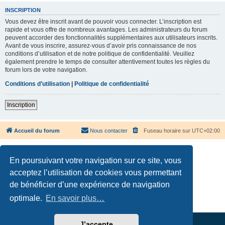
INSCRIPTION
Vous devez être inscrit avant de pouvoir vous connecter. L’inscription est
rapide et vous offre de nombreux avantages. Les administrateurs du forum
peuvent accorder des fonctionnalités supplémentaires aux utilisateurs inscrits.
Avant de vous inscrire, assurez-vous d’avoir pris connaissance de nos
conditions d’utilisation et de notre politique de confidentialité. Veuillez
également prendre le temps de consulter attentivement toutes les règles du
forum lors de votre navigation.
Conditions d’utilisation
|
Politique de confidentialité
Inscription
Accueil du forum
Nous contacter
Fuseau horaire sur
UTC+02:00
En poursuivant votre navigation sur ce site, vous
acceptez l’utilisation de cookies vous permettant
de bénéficier d’une expérience de navigation
Développé par
phpBB
® Forum Software © phpBB Limited
Traduction française officielle
©
Qiaeru
optimale.
En savoir plus…
Confidentialité
|
Conditions
J’accepte