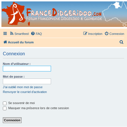
France Didgeridoo
Didgeridoo et Guimbarde sur France Didgeridoo - retrouvez la communauté.
Smartfeed
FAQ
Inscription
Connexion
R
Accueil du forum
e
Connexion
c
h
Nom d’utilisateur :
e
r
Mot de passe :
c
J’ai oublié mon mot de passe
h
Renvoyer le courriel d’activation
e
Se souvenir de moi
r
Masquer ma présence lors de cette session