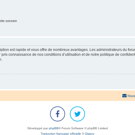
tte session
cription est rapide et vous offre de nombreux avantages. Les administrateurs du fo
ir pris connaissance de nos conditions d’utilisation et de notre politique de confide
n.
Nous
Développé par
phpBB
® Forum Software © phpBB Limited
Traduction française officielle
©
Qiaeru