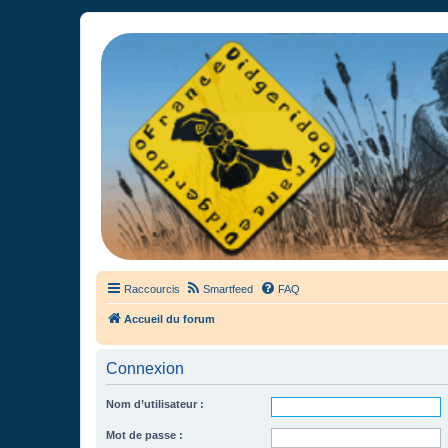
France Didgeridoo
Didgeridoo et Guimbarde sur France Didgeridoo - retrouvez la commun
Raccourcis
Smartfeed
FAQ
Accueil du forum
Connexion
Nom d’utilisateur :
Mot de passe :