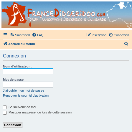
France Didgeridoo
Didgeridoo et Guimbarde sur France Didgeridoo - retrouvez la communauté.
Smartfeed
FAQ
Inscription
Connexion
R
Accueil du forum
e
Connexion
c
h
Nom d’utilisateur :
e
r
Mot de passe :
c
J’ai oublié mon mot de passe
h
Renvoyer le courriel d’activation
e
Se souvenir de moi
r
Masquer ma présence lors de cette session