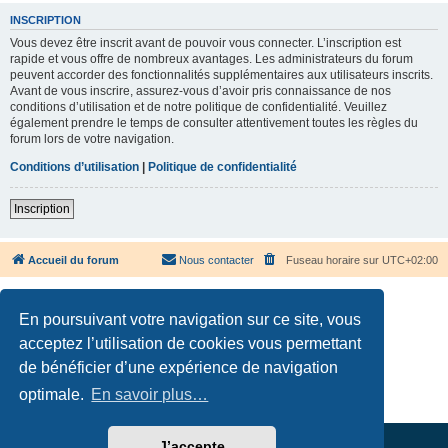
INSCRIPTION
Vous devez être inscrit avant de pouvoir vous connecter. L’inscription est
rapide et vous offre de nombreux avantages. Les administrateurs du forum
peuvent accorder des fonctionnalités supplémentaires aux utilisateurs inscrits.
Avant de vous inscrire, assurez-vous d’avoir pris connaissance de nos
conditions d’utilisation et de notre politique de confidentialité. Veuillez
également prendre le temps de consulter attentivement toutes les règles du
forum lors de votre navigation.
Conditions d’utilisation
|
Politique de confidentialité
Inscription
Accueil du forum
Nous contacter
Fuseau horaire sur
UTC+02:00
En poursuivant votre navigation sur ce site, vous
acceptez l’utilisation de cookies vous permettant
de bénéficier d’une expérience de navigation
Développé par
phpBB
® Forum Software © phpBB Limited
Traduction française officielle
©
Qiaeru
optimale.
En savoir plus…
Confidentialité
|
Conditions
J’accepte