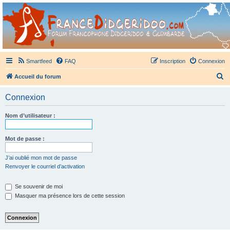
France Didgeridoo
Didgeridoo et Guimbarde sur France Didgeridoo - retrouvez la communauté.
Smartfeed
FAQ
Inscription
Connexion
R
Accueil du forum
e
Connexion
c
h
Nom d’utilisateur :
e
r
Mot de passe :
c
J’ai oublié mon mot de passe
h
Renvoyer le courriel d’activation
e
Se souvenir de moi
r
Masquer ma présence lors de cette session