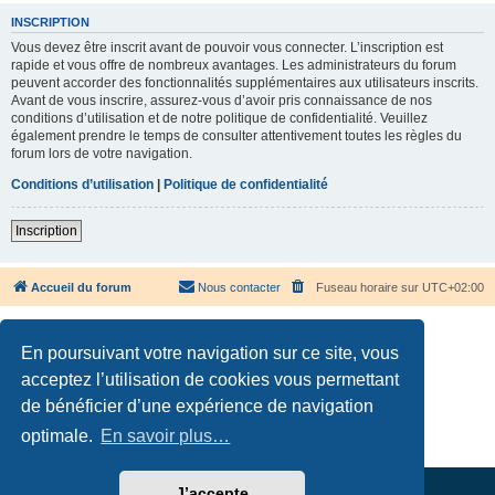
INSCRIPTION
Vous devez être inscrit avant de pouvoir vous connecter. L’inscription est
rapide et vous offre de nombreux avantages. Les administrateurs du forum
peuvent accorder des fonctionnalités supplémentaires aux utilisateurs inscrits.
Avant de vous inscrire, assurez-vous d’avoir pris connaissance de nos
conditions d’utilisation et de notre politique de confidentialité. Veuillez
également prendre le temps de consulter attentivement toutes les règles du
forum lors de votre navigation.
Conditions d’utilisation
|
Politique de confidentialité
Inscription
Accueil du forum
Nous contacter
Fuseau horaire sur
UTC+02:00
En poursuivant votre navigation sur ce site, vous
acceptez l’utilisation de cookies vous permettant
de bénéficier d’une expérience de navigation
Développé par
phpBB
® Forum Software © phpBB Limited
Traduction française officielle
©
Qiaeru
optimale.
En savoir plus…
Confidentialité
|
Conditions
J’accepte