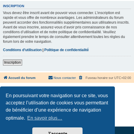
INSCRIPTION
Vous devez être inscrit avant de pouvoir vous connecter. L’inscription est
rapide et vous offre de nombreux avantages. Les administrateurs du forum
peuvent accorder des fonctionnalités supplémentaires aux utilisateurs inscrits.
Avant de vous inscrire, assurez-vous d’avoir pris connaissance de nos
conditions d’utilisation et de notre politique de confidentialité. Veuillez
également prendre le temps de consulter attentivement toutes les règles du
forum lors de votre navigation.
Conditions d’utilisation
|
Politique de confidentialité
Inscription
Accueil du forum
Nous contacter
Fuseau horaire sur
UTC+02:00
En poursuivant votre navigation sur ce site, vous
acceptez l’utilisation de cookies vous permettant
de bénéficier d’une expérience de navigation
Développé par
phpBB
® Forum Software © phpBB Limited
Traduction française officielle
©
Qiaeru
optimale.
En savoir plus…
Confidentialité
|
Conditions
J’accepte