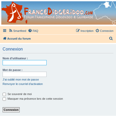
France Didgeridoo
Didgeridoo et Guimbarde sur France Didgeridoo - retrouvez la communauté.
Smartfeed
FAQ
Inscription
Connexion
R
Accueil du forum
e
Connexion
c
h
Nom d’utilisateur :
e
r
Mot de passe :
c
J’ai oublié mon mot de passe
h
Renvoyer le courriel d’activation
e
Se souvenir de moi
r
Masquer ma présence lors de cette session