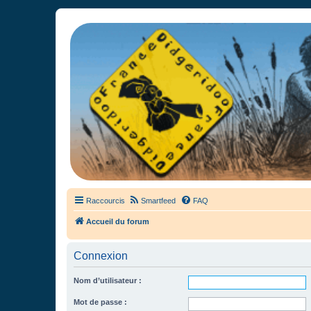
France Didgeridoo
Didgeridoo et Guimbarde sur France Didgeridoo - retrouvez la commun
Raccourcis
Smartfeed
FAQ
Accueil du forum
Connexion
Nom d’utilisateur :
Mot de passe :