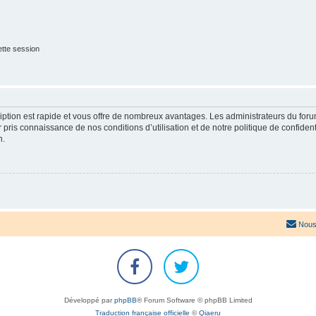
tte session
cription est rapide et vous offre de nombreux avantages. Les administrateurs du fo
ir pris connaissance de nos conditions d’utilisation et de notre politique de confide
n.
Nous
Développé par
phpBB
® Forum Software © phpBB Limited
Traduction française officielle
©
Qiaeru