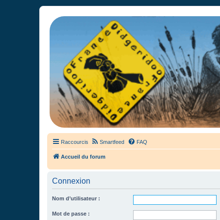
France Didgeridoo
Didgeridoo et Guimbarde sur France Didgeridoo - retrouvez la commun
Raccourcis
Smartfeed
FAQ
Accueil du forum
Connexion
Nom d’utilisateur :
Mot de passe :