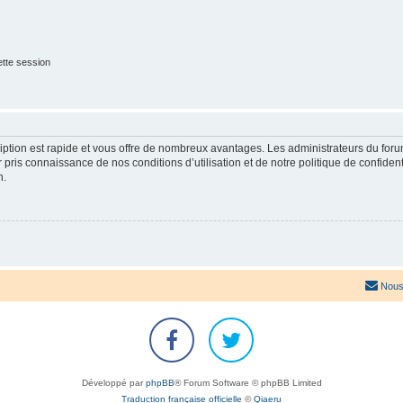
tte session
cription est rapide et vous offre de nombreux avantages. Les administrateurs du fo
ir pris connaissance de nos conditions d’utilisation et de notre politique de confide
n.
Nous
Développé par
phpBB
® Forum Software © phpBB Limited
Traduction française officielle
©
Qiaeru