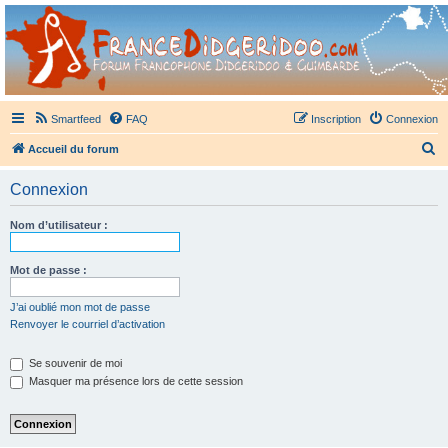
France Didgeridoo
Didgeridoo et Guimbarde sur France Didgeridoo - retrouvez la communauté.
Smartfeed
FAQ
Inscription
Connexion
R
Accueil du forum
e
Connexion
c
h
Nom d’utilisateur :
e
r
Mot de passe :
c
J’ai oublié mon mot de passe
h
Renvoyer le courriel d’activation
e
Se souvenir de moi
r
Masquer ma présence lors de cette session