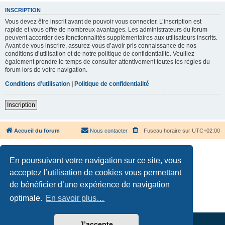
INSCRIPTION
Vous devez être inscrit avant de pouvoir vous connecter. L’inscription est
rapide et vous offre de nombreux avantages. Les administrateurs du forum
peuvent accorder des fonctionnalités supplémentaires aux utilisateurs inscrits.
Avant de vous inscrire, assurez-vous d’avoir pris connaissance de nos
conditions d’utilisation et de notre politique de confidentialité. Veuillez
également prendre le temps de consulter attentivement toutes les règles du
forum lors de votre navigation.
Conditions d’utilisation
|
Politique de confidentialité
Inscription
Accueil du forum
Nous contacter
Fuseau horaire sur
UTC+02:00
En poursuivant votre navigation sur ce site, vous
acceptez l’utilisation de cookies vous permettant
de bénéficier d’une expérience de navigation
Développé par
phpBB
® Forum Software © phpBB Limited
Traduction française officielle
©
Qiaeru
optimale.
En savoir plus…
Confidentialité
|
Conditions
J’accepte