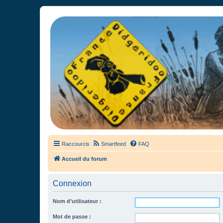
France Didgeridoo
Didgeridoo et Guimbarde sur France Didgeridoo - retrouvez la commun
Raccourcis
Smartfeed
FAQ
Accueil du forum
Connexion
Nom d’utilisateur :
Mot de passe :