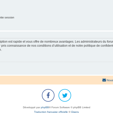
tte session
cription est rapide et vous offre de nombreux avantages. Les administrateurs du fo
ir pris connaissance de nos conditions d’utilisation et de notre politique de confide
n.
Nous
Développé par
phpBB
® Forum Software © phpBB Limited
Traduction française officielle
©
Qiaeru