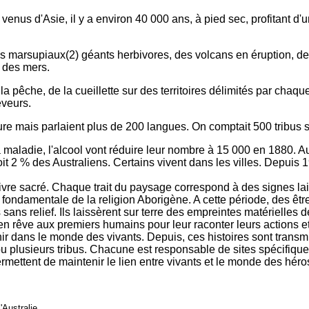
us d'Asie, il y a environ 40 000 ans, à pied sec, profitant d'une
arsupiaux(2) géants herbivores, des volcans en éruption, des s
 des mers.
pêche, de la cueillette sur des territoires délimités par chaque 
eveurs.
e mais parlaient plus de 200 langues. On comptait 500 tribus s
maladie, l'alcool vont réduire leur nombre à 15 000 en 1880. Auj
 2 % des Australiens. Certains vivent dans les villes. Depuis 196
livre sacré. Chaque trait du paysage correspond à des signes la
 fondamentale de la religion Aborigène. A cette période, des êtr
s sans relief. Ils laissèrent sur terre des empreintes matérielles 
t en rêve aux premiers humains pour leur raconter leurs actions et 
ir dans le monde des vivants. Depuis, ces histoires sont transm
ou plusieurs tribus. Chacune est responsable de sites spécifiques
ermettent de maintenir le lien entre vivants et le monde des héro
'Australie.