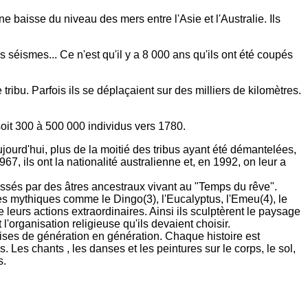
 baisse du niveau des mers entre l'Asie et l'Australie. Ils
éismes... Ce n'est qu'il y a 8 000 ans qu'ils ont été coupés
tribu. Parfois ils se déplaçaient sur des milliers de kilomètres.
oit 300 à 500 000 individus vers 1780.
ourd'hui, plus de la moitié des tribus ayant été démantelées,
7, ils ont la nationalité australienne et, en 1992, on leur a
issés par des âtres ancestraux vivant au "Temps du rêve".
es mythiques comme le Dingo(3), l'Eucalyptus, l'Emeu(4), le
de leurs actions extraordinaires. Ainsi ils sculptèrent le paysage
l'organisation religieuse qu'ils devaient choisir.
ises de génération en génération. Chaque histoire est
. Les chants , les danses et les peintures sur le corps, le sol,
s.