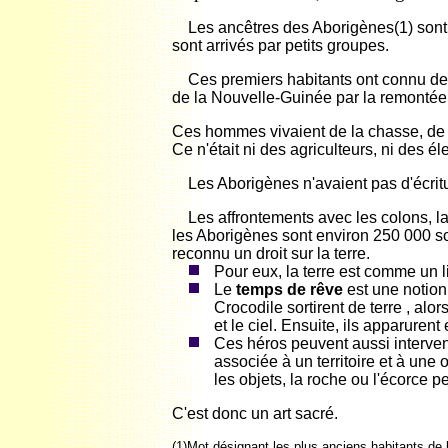
Les ancêtres des Aborigènes(1) sont ven
sont arrivés par petits groupes.
Ces premiers habitants ont connu des m
de la Nouvelle-Guinée par la remontée
Ces hommes vivaient de la chasse, de la 
Ce n'était ni des agriculteurs, ni des él
Les Aborigènes n'avaient pas d'écritur
Les affrontements avec les colons, la 
les Aborigènes sont environ 250 000 soit
reconnu un droit sur la terre.
Pour eux, la terre est comme un 
Le
temps de rêve
est une notion
Crocodile sortirent de terre , alor
et le ciel. Ensuite, ils apparuren
Ces héros peuvent aussi interven
associée à un territoire et à une 
les objets, la roche ou l'écorce p
C'est donc un art sacré.
(1)Mot désignant les plus anciens habitants de l