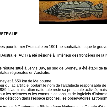
USTRALIE
es pour former l'Australie en 1901 ne souhaitaient que le gouv
 l'Australie (ACT) a été désigné à l'intérieur des frontières de l
cie réduite situé à Jervis Bay, au sud de Sydney, a été établi d
tales régionales en Australie.
ney et à 650 km de Melbourne.
our du lac artificiel portant le nom de l'architecte responsable de 
89. L'administration nationale reste sa principale activité, mais
ur les sciences et les communications, et de logiciels d'informa
ns de détection dans l'espace proches, les observatoires astronom
on trouve à Canberra, la Bibliothèque Nationale, la Galerie d'Art