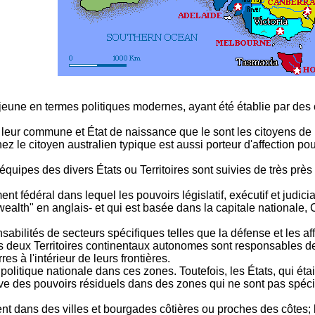
 jeune en termes politiques modernes, ayant été établie par des
de leur commune et État de naissance que le sont les citoyens d
z le citoyen australien typique est aussi porteur d'affection pour l
 équipes des divers États ou Territoires sont suivies de très p
 fédéral dans lequel les pouvoirs législatif, exécutif et judiciai
alth" en anglais- et qui est basée dans la capitale nationale, Ca
bilités de secteurs spécifiques telles que la défense et les aff
s deux Territoires continentaux autonomes sont responsables d
rres à l'intérieur de leurs frontières.
politique nationale dans ces zones. Toutefois, les États, qui é
e des pouvoirs résiduels dans des zones qui ne sont pas spéci
t dans des villes et bourgades côtières ou proches des côtes; la 