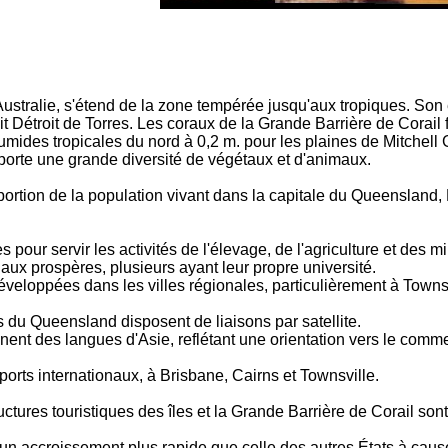
Australie, s'étend de la zone tempérée jusqu'aux tropiques. Son
t Détroit de Torres. Les coraux de la Grande Barrière de Corail f
umides tropicales du nord à 0,2 m. pour les plaines de Mitchell
pporte une grande diversité de végétaux et d'animaux.
oportion de la population vivant dans la capitale du Queensland, 
es pour servir les activités de l'élevage, de l'agriculture et des 
aux prospères, plusieurs ayant leur propre université.
développées dans les villes régionales, particulièrement à Tow
s du Queensland disposent de liaisons par satellite.
nent des langues d'Asie, reflétant une orientation vers le commer
ports internationaux, à Brisbane, Cairns et Townsville.
ctures touristiques des îles et la Grande Barrière de Corail sont
 accroissement plus rapide que celle des autres États à cause 