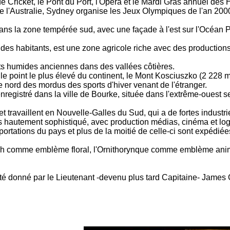
in de Cricket, le Pont du Port, l'Opéra et le Mardi Gras annuel d
de l'Australie, Sydney organise les Jeux Olympiques de l'an 200
ns la zone tempérée sud, avec une façade à l'est sur l'Océan P
rt des habitants, est une zone agricole riche avec des productio
êts humides anciennes dans des vallées côtières.
e point le plus élevé du continent, le Mont Kosciuszko (2 228 m
re nord des mordus des sports d'hiver venant de l'étranger.
gistré dans la ville de Bourke, située dans l'extrême-ouest sec
et travaillent en Nouvelle-Galles du Sud, qui a de fortes industr
s hautement sophistiqué, avec production médias, cinéma et logi
xportations du pays et plus de la moitié de celle-ci sont expédié
ah comme emblème floral, l'Ornithorynque comme emblème ani
 donné par le Lieutenant -devenu plus tard Capitaine- James C