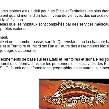
és isolées est un défi pour les États et Territoires les plus éte
ouissent quand même d'un haut niveau de vie, avec des services d
 la télévision.
 telles que les hôpitaux sont complétés par des services médicau
priétés isolées.
ment.
e et une chambre basse, sauf le Queensland, où la chambre hau
ie et le Territoire du Nord ont l'un et l'autre des assemblées légis
arge degré d'autonomie.
enseignements de base sur les États et Territoires et signale les
urnit des informations sur les personnes et les activités des État
LIG, fournit des informations géographiques et autres, sur Inter