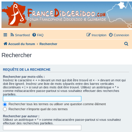
France Didgeridoo
Didgeridoo et Guimbarde sur France Didgeridoo - retrouvez la communauté.
Smartfeed
FAQ
Inscription
Connexion
R
Accueil du forum
Rechercher
e
Rechercher
c
h
REQUÊTE DE LA RECHERCHE
e
Rechercher par mots-clés :
r
Insérez le caractère « + » devant un mot qui doit être trouvé et « - » devant un mot qui
doit être ignoré. Insérez une liste de mots séparés entre des barres verticales
c
discontinues « | » si seul un des mots doit être trouvé. Utilisez un astérisque « * »
comme métacaractère passe-partout si vous souhaitez effectuer des recherches
h
partielles.
e
Rechercher tous les termes ou utiliser une question comme élément
r
Rechercher n’importe quel de ces termes
Rechercher par auteur :
Utilisez un astérisque « * » comme métacaractère passe-partout si vous souhaitez
effectuer des recherches partielles.