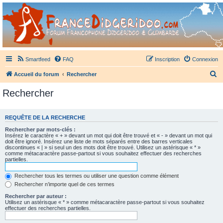
France Didgeridoo
Didgeridoo et Guimbarde sur France Didgeridoo - retrouvez la communauté.
Smartfeed
FAQ
Inscription
Connexion
R
Accueil du forum
Rechercher
e
Rechercher
c
h
REQUÊTE DE LA RECHERCHE
e
Rechercher par mots-clés :
r
Insérez le caractère « + » devant un mot qui doit être trouvé et « - » devant un mot qui
doit être ignoré. Insérez une liste de mots séparés entre des barres verticales
c
discontinues « | » si seul un des mots doit être trouvé. Utilisez un astérisque « * »
comme métacaractère passe-partout si vous souhaitez effectuer des recherches
h
partielles.
e
Rechercher tous les termes ou utiliser une question comme élément
r
Rechercher n’importe quel de ces termes
Rechercher par auteur :
Utilisez un astérisque « * » comme métacaractère passe-partout si vous souhaitez
effectuer des recherches partielles.