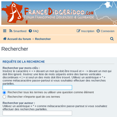
France Didgeridoo
Didgeridoo et Guimbarde sur France Didgeridoo - retrouvez la communauté.
Smartfeed
FAQ
Inscription
Connexion
R
Accueil du forum
Rechercher
e
Rechercher
c
h
REQUÊTE DE LA RECHERCHE
e
Rechercher par mots-clés :
r
Insérez le caractère « + » devant un mot qui doit être trouvé et « - » devant un mot qui
doit être ignoré. Insérez une liste de mots séparés entre des barres verticales
c
discontinues « | » si seul un des mots doit être trouvé. Utilisez un astérisque « * »
comme métacaractère passe-partout si vous souhaitez effectuer des recherches
h
partielles.
e
Rechercher tous les termes ou utiliser une question comme élément
r
Rechercher n’importe quel de ces termes
Rechercher par auteur :
Utilisez un astérisque « * » comme métacaractère passe-partout si vous souhaitez
effectuer des recherches partielles.