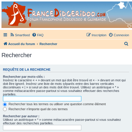
France Didgeridoo
Didgeridoo et Guimbarde sur France Didgeridoo - retrouvez la communauté.
Smartfeed
FAQ
Inscription
Connexion
R
Accueil du forum
Rechercher
e
Rechercher
c
h
REQUÊTE DE LA RECHERCHE
e
Rechercher par mots-clés :
r
Insérez le caractère « + » devant un mot qui doit être trouvé et « - » devant un mot qui
doit être ignoré. Insérez une liste de mots séparés entre des barres verticales
c
discontinues « | » si seul un des mots doit être trouvé. Utilisez un astérisque « * »
comme métacaractère passe-partout si vous souhaitez effectuer des recherches
h
partielles.
e
Rechercher tous les termes ou utiliser une question comme élément
r
Rechercher n’importe quel de ces termes
Rechercher par auteur :
Utilisez un astérisque « * » comme métacaractère passe-partout si vous souhaitez
effectuer des recherches partielles.