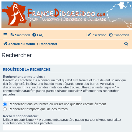
France Didgeridoo
Didgeridoo et Guimbarde sur France Didgeridoo - retrouvez la communauté.
Smartfeed
FAQ
Inscription
Connexion
R
Accueil du forum
Rechercher
e
Rechercher
c
h
REQUÊTE DE LA RECHERCHE
e
Rechercher par mots-clés :
r
Insérez le caractère « + » devant un mot qui doit être trouvé et « - » devant un mot qui
doit être ignoré. Insérez une liste de mots séparés entre des barres verticales
c
discontinues « | » si seul un des mots doit être trouvé. Utilisez un astérisque « * »
comme métacaractère passe-partout si vous souhaitez effectuer des recherches
h
partielles.
e
Rechercher tous les termes ou utiliser une question comme élément
r
Rechercher n’importe quel de ces termes
Rechercher par auteur :
Utilisez un astérisque « * » comme métacaractère passe-partout si vous souhaitez
effectuer des recherches partielles.