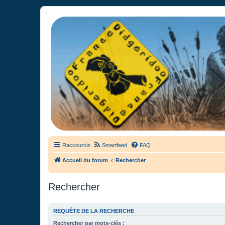
France Didgeridoo
Didgeridoo et Guimbarde sur France Didgeridoo - retrouvez la commun
Raccourcis
Smartfeed
FAQ
Accueil du forum
Rechercher
Rechercher
REQUÊTE DE LA RECHERCHE
Rechercher par mots-clés :