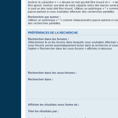
Insérez le caractère « + » devant un mot qui doit être trouvé et « - » d
être ignoré. Insérez une liste de mots séparés entre des barres vertica
si seul un des mots doit être trouvé. Utilisez un astérisque « * » com
passe-partout si vous souhaitez effectuer des recherches partielles.
Rechercher par auteur :
Utilisez un astérisque « * » comme métacaractère passe-partout si vo
des recherches partielles.
PRÉFÉRENCES DE LA RECHERCHE
Rechercher dans les forums :
Sélectionnez le ou les forums dans lesquels vous souhaitez effectuer
sous-forums seront automatiquement inclus dans la recherche si vou
l’option « Rechercher dans les sous-forums » affichée ci-dessous.
Rechercher dans les sous-forums :
Rechercher dans :
Afficher les résultats sous forme de :
Trier les résultats par :