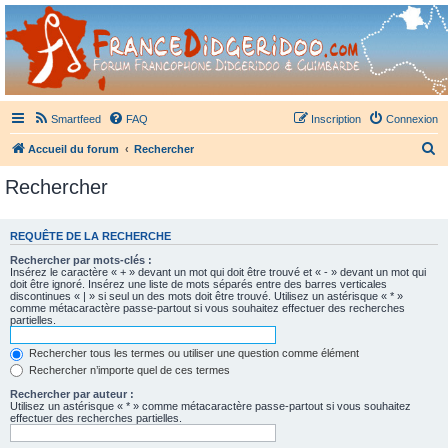
France Didgeridoo
Didgeridoo et Guimbarde sur France Didgeridoo - retrouvez la communauté.
Smartfeed
FAQ
Inscription
Connexion
R
Accueil du forum
Rechercher
e
Rechercher
c
h
REQUÊTE DE LA RECHERCHE
e
Rechercher par mots-clés :
r
Insérez le caractère « + » devant un mot qui doit être trouvé et « - » devant un mot qui
doit être ignoré. Insérez une liste de mots séparés entre des barres verticales
c
discontinues « | » si seul un des mots doit être trouvé. Utilisez un astérisque « * »
comme métacaractère passe-partout si vous souhaitez effectuer des recherches
h
partielles.
e
Rechercher tous les termes ou utiliser une question comme élément
r
Rechercher n’importe quel de ces termes
Rechercher par auteur :
Utilisez un astérisque « * » comme métacaractère passe-partout si vous souhaitez
effectuer des recherches partielles.