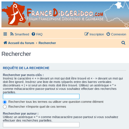
France Didgeridoo
Didgeridoo et Guimbarde sur France Didgeridoo - retrouvez la communauté.
Smartfeed
FAQ
Inscription
Connexion
R
Accueil du forum
Rechercher
e
Rechercher
c
h
REQUÊTE DE LA RECHERCHE
e
Rechercher par mots-clés :
r
Insérez le caractère « + » devant un mot qui doit être trouvé et « - » devant un mot qui
doit être ignoré. Insérez une liste de mots séparés entre des barres verticales
c
discontinues « | » si seul un des mots doit être trouvé. Utilisez un astérisque « * »
comme métacaractère passe-partout si vous souhaitez effectuer des recherches
h
partielles.
e
Rechercher tous les termes ou utiliser une question comme élément
r
Rechercher n’importe quel de ces termes
Rechercher par auteur :
Utilisez un astérisque « * » comme métacaractère passe-partout si vous souhaitez
effectuer des recherches partielles.