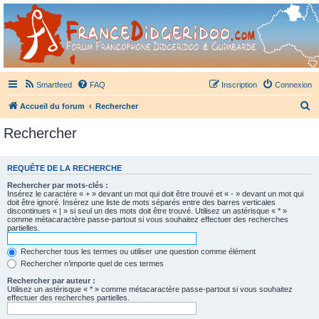
France Didgeridoo
Didgeridoo et Guimbarde sur France Didgeridoo - retrouvez la communauté.
Smartfeed
FAQ
Inscription
Connexion
R
Accueil du forum
Rechercher
e
Rechercher
c
h
REQUÊTE DE LA RECHERCHE
e
Rechercher par mots-clés :
r
Insérez le caractère « + » devant un mot qui doit être trouvé et « - » devant un mot qui
doit être ignoré. Insérez une liste de mots séparés entre des barres verticales
c
discontinues « | » si seul un des mots doit être trouvé. Utilisez un astérisque « * »
comme métacaractère passe-partout si vous souhaitez effectuer des recherches
h
partielles.
e
Rechercher tous les termes ou utiliser une question comme élément
r
Rechercher n’importe quel de ces termes
Rechercher par auteur :
Utilisez un astérisque « * » comme métacaractère passe-partout si vous souhaitez
effectuer des recherches partielles.