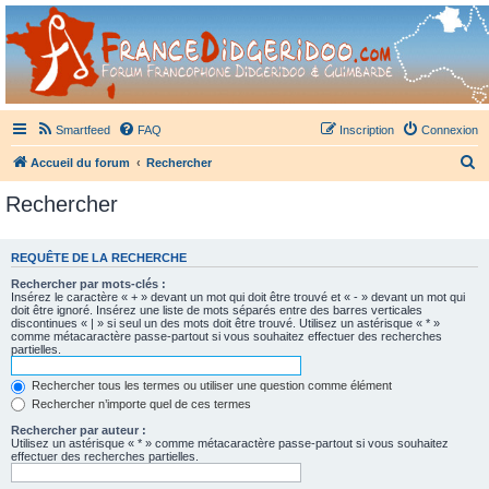
France Didgeridoo
Didgeridoo et Guimbarde sur France Didgeridoo - retrouvez la communauté.
Smartfeed
FAQ
Inscription
Connexion
R
Accueil du forum
Rechercher
e
Rechercher
c
h
REQUÊTE DE LA RECHERCHE
e
Rechercher par mots-clés :
r
Insérez le caractère « + » devant un mot qui doit être trouvé et « - » devant un mot qui
doit être ignoré. Insérez une liste de mots séparés entre des barres verticales
c
discontinues « | » si seul un des mots doit être trouvé. Utilisez un astérisque « * »
comme métacaractère passe-partout si vous souhaitez effectuer des recherches
h
partielles.
e
Rechercher tous les termes ou utiliser une question comme élément
r
Rechercher n’importe quel de ces termes
Rechercher par auteur :
Utilisez un astérisque « * » comme métacaractère passe-partout si vous souhaitez
effectuer des recherches partielles.