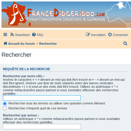
France Didgeridoo
Didgeridoo et Guimbarde sur France Didgeridoo - retrouvez la communauté.
Smartfeed
FAQ
Inscription
Connexion
R
Accueil du forum
Rechercher
e
Rechercher
c
h
REQUÊTE DE LA RECHERCHE
e
Rechercher par mots-clés :
r
Insérez le caractère « + » devant un mot qui doit être trouvé et « - » devant un mot qui
doit être ignoré. Insérez une liste de mots séparés entre des barres verticales
c
discontinues « | » si seul un des mots doit être trouvé. Utilisez un astérisque « * »
comme métacaractère passe-partout si vous souhaitez effectuer des recherches
h
partielles.
e
Rechercher tous les termes ou utiliser une question comme élément
r
Rechercher n’importe quel de ces termes
Rechercher par auteur :
Utilisez un astérisque « * » comme métacaractère passe-partout si vous souhaitez
effectuer des recherches partielles.