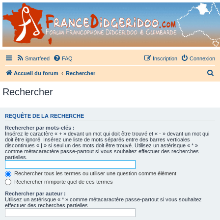
France Didgeridoo
Didgeridoo et Guimbarde sur France Didgeridoo - retrouvez la communauté.
Smartfeed
FAQ
Inscription
Connexion
R
Accueil du forum
Rechercher
e
Rechercher
c
h
REQUÊTE DE LA RECHERCHE
e
Rechercher par mots-clés :
r
Insérez le caractère « + » devant un mot qui doit être trouvé et « - » devant un mot qui
doit être ignoré. Insérez une liste de mots séparés entre des barres verticales
c
discontinues « | » si seul un des mots doit être trouvé. Utilisez un astérisque « * »
comme métacaractère passe-partout si vous souhaitez effectuer des recherches
h
partielles.
e
Rechercher tous les termes ou utiliser une question comme élément
r
Rechercher n’importe quel de ces termes
Rechercher par auteur :
Utilisez un astérisque « * » comme métacaractère passe-partout si vous souhaitez
effectuer des recherches partielles.