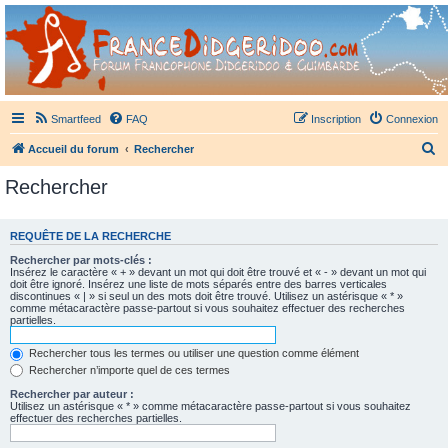
France Didgeridoo
Didgeridoo et Guimbarde sur France Didgeridoo - retrouvez la communauté.
Smartfeed
FAQ
Inscription
Connexion
R
Accueil du forum
Rechercher
e
Rechercher
c
h
REQUÊTE DE LA RECHERCHE
e
Rechercher par mots-clés :
r
Insérez le caractère « + » devant un mot qui doit être trouvé et « - » devant un mot qui
doit être ignoré. Insérez une liste de mots séparés entre des barres verticales
c
discontinues « | » si seul un des mots doit être trouvé. Utilisez un astérisque « * »
comme métacaractère passe-partout si vous souhaitez effectuer des recherches
h
partielles.
e
Rechercher tous les termes ou utiliser une question comme élément
r
Rechercher n’importe quel de ces termes
Rechercher par auteur :
Utilisez un astérisque « * » comme métacaractère passe-partout si vous souhaitez
effectuer des recherches partielles.