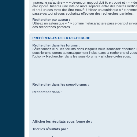
Insérez le caractère « + » devant un mot qui doit être trouvé et « - » d
être ignoré. Insérez une liste de mots séparés entre des barres vertica
si seul un des mots doit être trouvé. Utilisez un astérisque « * » com
passe-partout si vous souhaitez effectuer des recherches partielles.
Rechercher par auteur :
Utilisez un astérisque « * » comme métacaractère passe-partout si vo
des recherches partielles.
PRÉFÉRENCES DE LA RECHERCHE
Rechercher dans les forums :
Sélectionnez le ou les forums dans lesquels vous souhaitez effectuer
sous-forums seront automatiquement inclus dans la recherche si vou
l’option « Rechercher dans les sous-forums » affichée ci-dessous.
Rechercher dans les sous-forums :
Rechercher dans :
Afficher les résultats sous forme de :
Trier les résultats par :