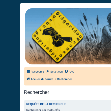
France Didgeridoo
Didgeridoo et Guimbarde sur France Didgeridoo - retrouvez la commun
Raccourcis
Smartfeed
FAQ
Accueil du forum
Rechercher
Rechercher
REQUÊTE DE LA RECHERCHE
Rechercher par mots-clés :