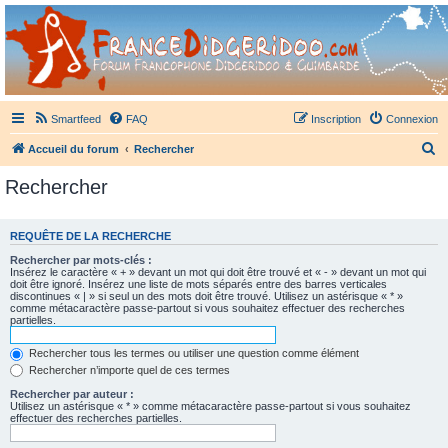
France Didgeridoo
Didgeridoo et Guimbarde sur France Didgeridoo - retrouvez la communauté.
Smartfeed
FAQ
Inscription
Connexion
R
Accueil du forum
Rechercher
e
Rechercher
c
h
REQUÊTE DE LA RECHERCHE
e
Rechercher par mots-clés :
r
Insérez le caractère « + » devant un mot qui doit être trouvé et « - » devant un mot qui
doit être ignoré. Insérez une liste de mots séparés entre des barres verticales
c
discontinues « | » si seul un des mots doit être trouvé. Utilisez un astérisque « * »
comme métacaractère passe-partout si vous souhaitez effectuer des recherches
h
partielles.
e
Rechercher tous les termes ou utiliser une question comme élément
r
Rechercher n’importe quel de ces termes
Rechercher par auteur :
Utilisez un astérisque « * » comme métacaractère passe-partout si vous souhaitez
effectuer des recherches partielles.