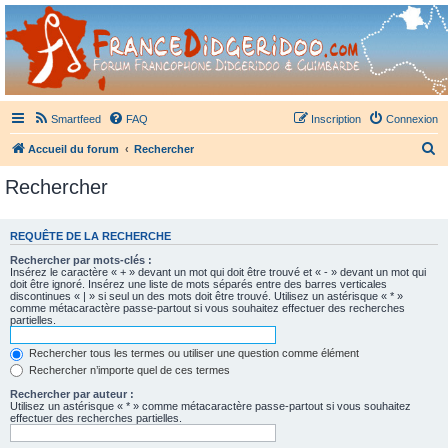
France Didgeridoo
Didgeridoo et Guimbarde sur France Didgeridoo - retrouvez la communauté.
Smartfeed
FAQ
Inscription
Connexion
R
Accueil du forum
Rechercher
e
Rechercher
c
h
REQUÊTE DE LA RECHERCHE
e
Rechercher par mots-clés :
r
Insérez le caractère « + » devant un mot qui doit être trouvé et « - » devant un mot qui
doit être ignoré. Insérez une liste de mots séparés entre des barres verticales
c
discontinues « | » si seul un des mots doit être trouvé. Utilisez un astérisque « * »
comme métacaractère passe-partout si vous souhaitez effectuer des recherches
h
partielles.
e
Rechercher tous les termes ou utiliser une question comme élément
r
Rechercher n’importe quel de ces termes
Rechercher par auteur :
Utilisez un astérisque « * » comme métacaractère passe-partout si vous souhaitez
effectuer des recherches partielles.