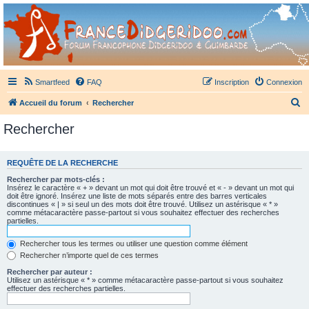
France Didgeridoo
Didgeridoo et Guimbarde sur France Didgeridoo - retrouvez la communauté.
Smartfeed
FAQ
Inscription
Connexion
R
Accueil du forum
Rechercher
e
Rechercher
c
h
REQUÊTE DE LA RECHERCHE
e
Rechercher par mots-clés :
r
Insérez le caractère « + » devant un mot qui doit être trouvé et « - » devant un mot qui
doit être ignoré. Insérez une liste de mots séparés entre des barres verticales
c
discontinues « | » si seul un des mots doit être trouvé. Utilisez un astérisque « * »
comme métacaractère passe-partout si vous souhaitez effectuer des recherches
h
partielles.
e
Rechercher tous les termes ou utiliser une question comme élément
r
Rechercher n’importe quel de ces termes
Rechercher par auteur :
Utilisez un astérisque « * » comme métacaractère passe-partout si vous souhaitez
effectuer des recherches partielles.