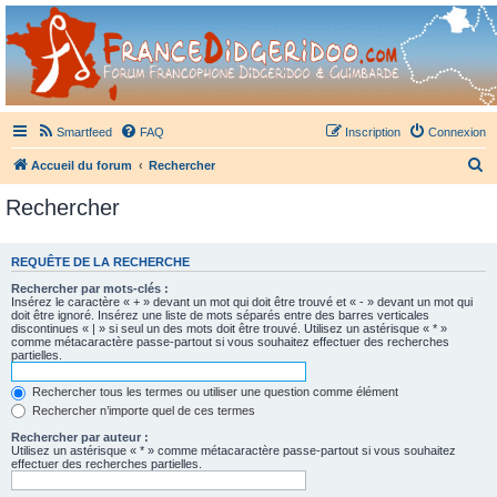
France Didgeridoo
Didgeridoo et Guimbarde sur France Didgeridoo - retrouvez la communauté.
Smartfeed
FAQ
Inscription
Connexion
R
Accueil du forum
Rechercher
e
Rechercher
c
h
REQUÊTE DE LA RECHERCHE
e
Rechercher par mots-clés :
r
Insérez le caractère « + » devant un mot qui doit être trouvé et « - » devant un mot qui
doit être ignoré. Insérez une liste de mots séparés entre des barres verticales
c
discontinues « | » si seul un des mots doit être trouvé. Utilisez un astérisque « * »
comme métacaractère passe-partout si vous souhaitez effectuer des recherches
h
partielles.
e
Rechercher tous les termes ou utiliser une question comme élément
r
Rechercher n’importe quel de ces termes
Rechercher par auteur :
Utilisez un astérisque « * » comme métacaractère passe-partout si vous souhaitez
effectuer des recherches partielles.