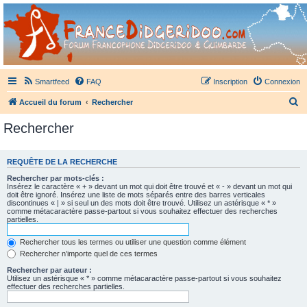
France Didgeridoo
Didgeridoo et Guimbarde sur France Didgeridoo - retrouvez la communauté.
Smartfeed
FAQ
Inscription
Connexion
R
Accueil du forum
Rechercher
e
Rechercher
c
h
REQUÊTE DE LA RECHERCHE
e
Rechercher par mots-clés :
r
Insérez le caractère « + » devant un mot qui doit être trouvé et « - » devant un mot qui
doit être ignoré. Insérez une liste de mots séparés entre des barres verticales
c
discontinues « | » si seul un des mots doit être trouvé. Utilisez un astérisque « * »
comme métacaractère passe-partout si vous souhaitez effectuer des recherches
h
partielles.
e
Rechercher tous les termes ou utiliser une question comme élément
r
Rechercher n’importe quel de ces termes
Rechercher par auteur :
Utilisez un astérisque « * » comme métacaractère passe-partout si vous souhaitez
effectuer des recherches partielles.