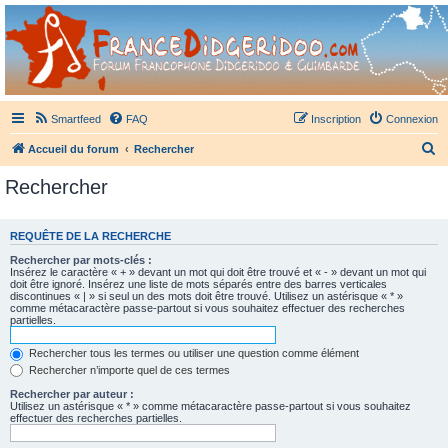
France Didgeridoo
Didgeridoo et Guimbarde sur France Didgeridoo - retrouvez la communauté.
Smartfeed
FAQ
Inscription
Connexion
R
Accueil du forum
Rechercher
e
Rechercher
c
h
REQUÊTE DE LA RECHERCHE
e
Rechercher par mots-clés :
r
Insérez le caractère « + » devant un mot qui doit être trouvé et « - » devant un mot qui
doit être ignoré. Insérez une liste de mots séparés entre des barres verticales
c
discontinues « | » si seul un des mots doit être trouvé. Utilisez un astérisque « * »
comme métacaractère passe-partout si vous souhaitez effectuer des recherches
h
partielles.
e
Rechercher tous les termes ou utiliser une question comme élément
r
Rechercher n’importe quel de ces termes
Rechercher par auteur :
Utilisez un astérisque « * » comme métacaractère passe-partout si vous souhaitez
effectuer des recherches partielles.